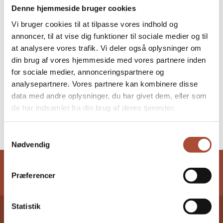
Denne hjemmeside bruger cookies
DETALJER
Vi bruger cookies til at tilpasse vores indhold og
Dato:
annoncer, til at vise dig funktioner til sociale medier og til
8, august 2026
at analysere vores trafik. Vi deler også oplysninger om
Tidspunkt:
din brug af vores hjemmeside med vores partnere inden
06:29
for sociale medier, annonceringspartnere og
analysepartnere. Vores partnere kan kombinere disse
STED
data med andre oplysninger, du har givet dem, eller som
de har indsamlet fra din brug af deres tjenester.
Messe C, Fredericia
Samtykkevalg
Nødvendig
Præferencer
Statistik
Medlemskab