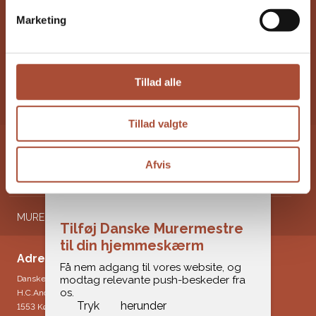
Marketing
Om Danske Murermestre
Medlemmer
Tillad alle
Kontakt
Tillad valgte
REGIONER
Afvis
NYHEDER
MURERNYT
Tilføj Danske Murermestre
til din hjemmeskærm
Adresse & kontakt
Få nem adgang til vores website, og
Danske Murermestre
modtag relevante push-beskeder fra
os.
H.C.Andersens Boulevard 18
Tryk
herunder
1553 København V