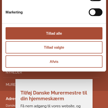
Medlemskab
Marketing
Om Danske Murermestre
Tillad alle
Medlemmer
Kontakt
Tillad valgte
REGIONER
Afvis
NYHEDER
MURERNYT
Tilføj Danske Murermestre til
din hjemmeskærm
Adresse & kontakt
Få nem adgang til vores website, og
Danske Murermestre