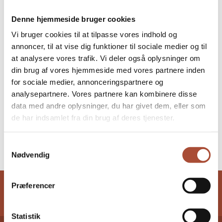
Tilføj til kalender
Denne hjemmeside bruger cookies
Vi bruger cookies til at tilpasse vores indhold og
DETALJER
annoncer, til at vise dig funktioner til sociale medier og til
at analysere vores trafik. Vi deler også oplysninger om
Dato:
din brug af vores hjemmeside med vores partnere inden
25, juni 2025
for sociale medier, annonceringspartnere og
analysepartnere. Vores partnere kan kombinere disse
STED
data med andre oplysninger, du har givet dem, eller som
de har indsamlet fra din brug af deres tjenester.
København
Samtykkevalg
DI Byggeri bestyrelsesmøde
Skills Competition Camp
Nødvendig
Præferencer
Statistik