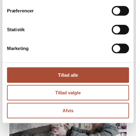
På dette kursus udvikler du en strategi for din
virksomhed med udgangspunkt i din aktuelle
Præferencer
situation. Kurset er delt i to moduler.
12.00-12.00
Statistik
Dato:
20/10/2026
Marketing
HUSET Middelfart, Hindsgavl Alle 2, 5500
Middelfart
Gratis (medlemmer)
Pris:
Tillad alle
Læs mere
Tillad valgte
Afvis