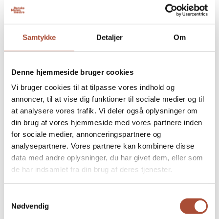
Dato:
26/01/2027
Gl. Vindinge Nyborg
Samtykke
Detaljer
Om
Gratis (medlemmer)
Pris:
Læs mere
Denne hjemmeside bruger cookies
Vi bruger cookies til at tilpasse vores indhold og
annoncer, til at vise dig funktioner til sociale medier og til
at analysere vores trafik. Vi deler også oplysninger om
din brug af vores hjemmeside med vores partnere inden
for sociale medier, annonceringspartnere og
analysepartnere. Vores partnere kan kombinere disse
data med andre oplysninger, du har givet dem, eller som
de har indsamlet fra din brug af deres tjenester.
Samtykkevalg
Strategisk fundament – Planlæg
Nødvendig
fremtiden for din virksomhed