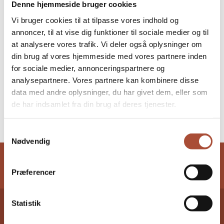
Denne hjemmeside bruger cookies
Vi bruger cookies til at tilpasse vores indhold og
DETALJER
annoncer, til at vise dig funktioner til sociale medier og til
Dato:
at analysere vores trafik. Vi deler også oplysninger om
12 juni
din brug af vores hjemmeside med vores partnere inden
Tidspunkt:
for sociale medier, annonceringspartnere og
analysepartnere. Vores partnere kan kombinere disse
17:00 - 20:00
data med andre oplysninger, du har givet dem, eller som
de har indsamlet fra din brug af deres tjenester.
Udvalgsmøde Danske Murermestre
Danske Murermestre på
Folkemødet
Region Nordsjælland
Samtykkevalg
Nødvendig
Præferencer
Statistik
Medlemskab