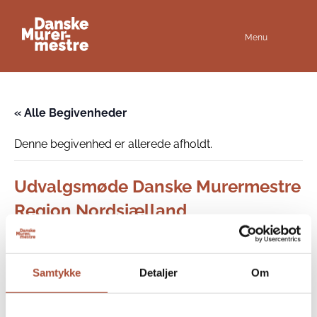
Menu
« Alle Begivenheder
Denne begivenhed er allerede afholdt.
Udvalgsmøde Danske Murermestre
Region Nordsjælland
12 juni @ 17:00
-
20:00
København
Samtykke
Detaljer
Om
Tilføj til kalender