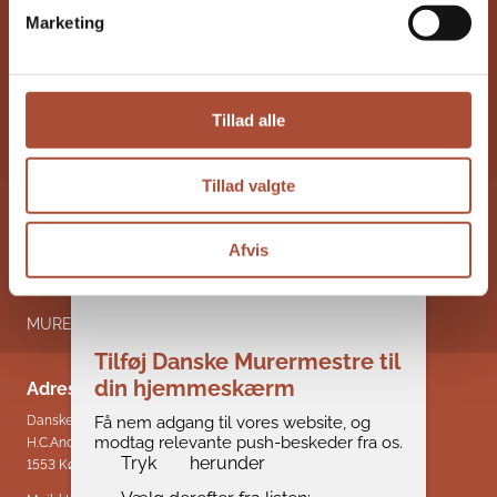
Marketing
Om Danske Murermestre
Medlemmer
Tillad alle
Kontakt
Tillad valgte
REGIONER
Afvis
NYHEDER
MURERNYT
Tilføj Danske Murermestre til
din hjemmeskærm
Adresse & kontakt
Få nem adgang til vores website, og
Danske Murermestre
modtag relevante push-beskeder fra os.
H.C.Andersens Boulevard 18
Tryk
herunder
1553 København V