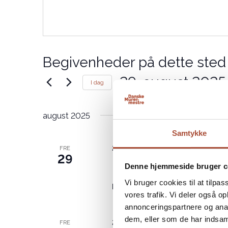
Begivenheder på dette sted
29, august 2025
I dag
Vælg
dato.
august 2025
Samtykke
29, august 2025
FRE
29
Medlemsmøde Dans
Denne hjemmeside bruger c
Vi bruger cookies til at tilpas
Munkebjerg Hotel
Munkebjergvej 
vores trafik. Vi deler også 
annonceringspartnere og anal
dem, eller som de har indsaml
29, august 2025
FRE