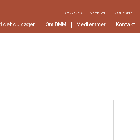
REGIONER
NYHEDER
MURERNYT
d det du søger
Om DMM
Medlemmer
Kontakt