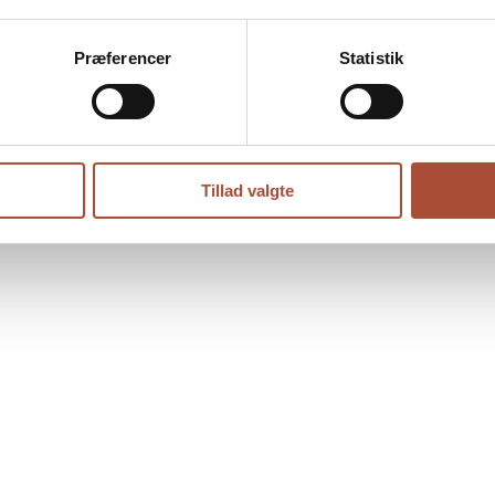
anske Murermestre
Præferencer
Statistik
125, Vejle
Tillad valgte