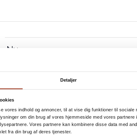
 - 
Nu
Detaljer
ke Murermestre
ookies
se vores indhold og annoncer, til at vise dig funktioner til sociale
125, Vejle
oplysninger om din brug af vores hjemmeside med vores partnere i
ysepartnere. Vores partnere kan kombinere disse data med andr
et fra din brug af deres tjenester.