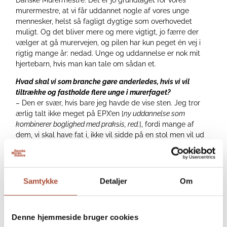
murermestre, at vi får uddannet nogle af vores unge
mennesker, helst så fagligt dygtige som overhovedet
muligt. Og det bliver mere og mere vigtigt, jo færre der
vælger at gå murervejen, og pilen har kun peget én vej i
rigtig mange år: nedad. Unge og uddannelse er nok mit
hjertebarn, hvis man kan tale om sådan et.
Hvad skal vi som branche gøre anderledes, hvis vi vil
tiltrække og fastholde flere unge i murerfaget?
– Den er svær, hvis bare jeg havde de vise sten. Jeg tror
ærlig talt ikke meget på EPX’en [
ny uddannelse som
kombinerer boglighed med praksis, red.
], fordi mange af
dem, vi skal have fat i, ikke vil sidde på en stol men vil ud
og have materialerne mellem hænderne. Til gengæld har
jeg stor fidus til mesterlære. Og i øvrigt også den nye
ordning med juniormesterlære, hvor de unge kan smage
faget og prøve det af. Og hvor virksomheden kan få øje på
Samtykke
Detaljer
Om
de unges evner og muligheder. Jeg er sikker på, at
murermester vil være mere tilbøjelig til at tilbyde en
læreplads til et ungt menneske, der har gået og hjulpet til
Denne hjemmeside bruger cookies
et par dage om ugen.