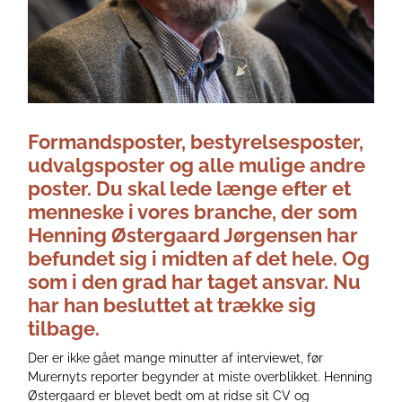
Formandsposter, bestyrelsesposter,
udvalgsposter og alle mulige andre
poster. Du skal lede længe efter et
menneske i vores branche, der som
Henning Østergaard Jørgensen har
befundet sig i midten af det hele. Og
som i den grad har taget ansvar. Nu
har han besluttet at trække sig
tilbage.
Der er ikke gået mange minutter af interviewet, før
Murernyts reporter begynder at miste overblikket. Henning
Østergaard er blevet bedt om at ridse sit CV og