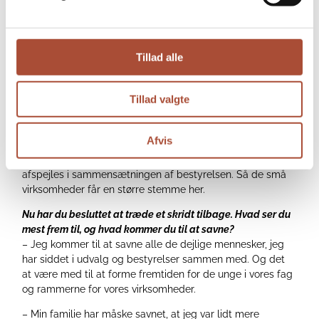
Danske Murermestre hvis vi også fremover skal være
relevante og attraktive for murervirksomhederne?
– Igen så ville jeg kigge på de små og mindre
Tillad alle
virksomheder. Den lille murermester på Lars Tyndskids
mark er bedøvende ligeglad med højtravende nyheder fra
DI. Jo mere Danske Murermestre kan komme i øjenhøjde
Tillad valgte
med den lille murermester og hans hverdagsproblemer, jo
mere attraktive bliver vi. DI er måske langsomt ved at blive
bedre, men der er eddermame lang vej igen.
Afvis
– Dette lidt større fokus på de små og mindre kunne også
afspejles i sammensætningen af bestyrelsen. Så de små
virksomheder får en større stemme her.
Nu har du besluttet at træde et skridt tilbage. Hvad ser du
mest frem til, og hvad kommer du til at savne?
– Jeg kommer til at savne alle de dejlige mennesker, jeg
har siddet i udvalg og bestyrelser sammen med. Og det
at være med til at forme fremtiden for de unge i vores fag
og rammerne for vores virksomheder.
– Min familie har måske savnet, at jeg var lidt mere