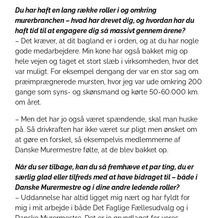
Du har haft en lang række roller i og omkring
murerbranchen – hvad har drevet dig, og hvordan har du
haft tid til at engagere dig så massivt gennem årene?
– Det kræver, at dit bagland er i orden, og at du har nogle
gode medarbejdere. Min kone har også bakket mig op
hele vejen og taget et stort slæb i virksomheden, hvor det
var muligt. For eksempel dengang der var en stor sag om
præimprægnerede mursten, hvor jeg var ude omkring 200
gange som syns- og skønsmand og kørte 50-60.000 km.
om året.
– Men det har jo også været spændende, skal man huske
på. Så drivkraften har ikke været sur pligt men ønsket om
at gøre en forskel, så eksempelvis medlemmerne af
Danske Murermestre følte, at de blev bakket op.
Når du ser tilbage, kan du så fremhæve et par ting, du er
særlig glad eller tilfreds med at have bidraget til – både i
Danske Murermestre og i dine andre ledende roller?
– Uddannelse har altid ligget mig nært og har fyldt for
mig i mit arbejde i både Det Faglige Fællesudvalg og i
Danske Murermestre. Det er jo grundlaget for vores