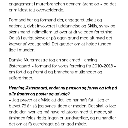
engagement i murerbranchen gennem årene op – og det
er mildest talt overvældende.
Formand her og formand der, engageret lokalt og
nationalt, dybt involveret i uddannelse og Skills, syns- og
skønsmand indimellem ud over at drive egen forretning.
Og så i øvrigt skovejer på egen grund med alt hvad det
kræver af vedligehold. Det gælder om at holde tungen
lige i munden.
Danske Murermestre tog en snak med Henning
Østergaard – formand for vores forening fra 2010-2018 –
om fortid og fremtid og branchens muligheder og
udfordringer.
Henning Østergaard, er det nu pension og farvel og tak på
alle fronter og poster og udvalg?
– Jeg prøver at afvikle alt det, jeg har haft fat i. Jeg er
blevet 76 år, så jeg synes, tiden er moden. Det skal jo ikke
ende der, hvor jeg må have rollatoren med til møder, så
timingen føles rigtig. Ingen er uundværlige, og nu handler
det om at få overdraget på en god måde.