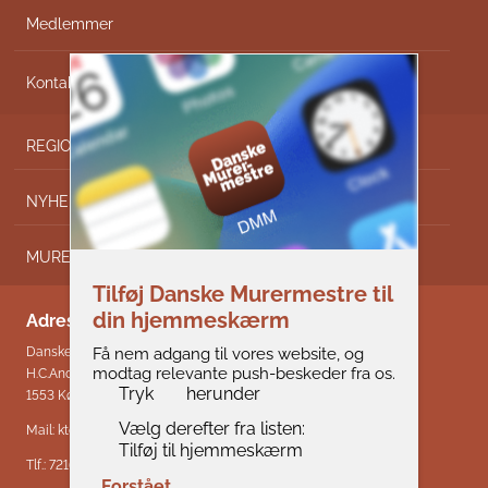
Medlemmer
Kontakt
REGIONER
NYHEDER
MURERNYT
Tilføj Danske Murermestre til
din hjemmeskærm
Adresse & kontakt
Få nem adgang til vores website, og
Danske Murermestre
modtag relevante push-beskeder fra os.
H.C.Andersens Boulevard 18
Tryk
herunder
1553 København V
Vælg derefter fra listen:
Mail:
kto@di.dk
Tilføj til hjemmeskærm
Tlf.:
7216 0000
Forstået