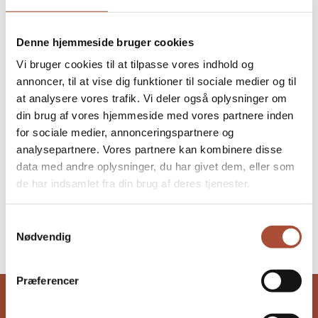
Begivenheder på dette sted
Denne hjemmeside bruger cookies
Ingen resultater fundet.
Notice
Vi bruger cookies til at tilpasse vores indhold og
Kommende
annoncer, til at vise dig funktioner til sociale medier og til
at analysere vores trafik. Vi deler også oplysninger om
Vælg
din brug af vores hjemmeside med vores partnere inden
dato.
I dag
Næste
for sociale medier, annonceringspartnere og
Begivenheder
Forrige
Begive
analysepartnere. Vores partnere kan kombinere disse
data med andre oplysninger, du har givet dem, eller som
Abonner på kalender
de har indsamlet fra din brug af deres tjenester.
Samtykkevalg
Nødvendig
Præferencer