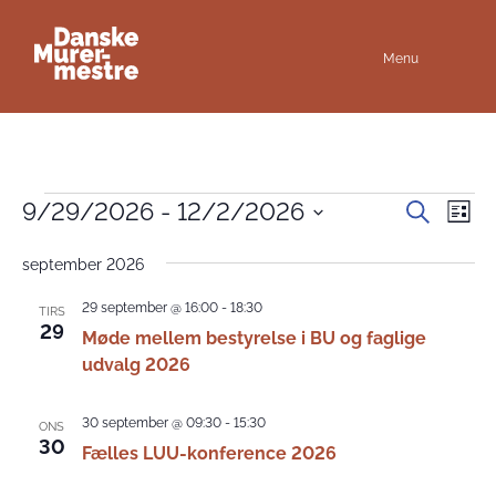
Menu
Begivenheder
Begive
Be
9/29/2026
 - 
12/2/2026
Søg
Liste
efter
Vis
Søgnin
Vælg
begivenhe
Nav
dato.
september 2026
og
visning
29 september @ 16:00
-
18:30
TIRS
Naviga
29
Møde mellem bestyrelse i BU og faglige
udvalg 2026
30 september @ 09:30
-
15:30
ONS
30
Fælles LUU-konference 2026