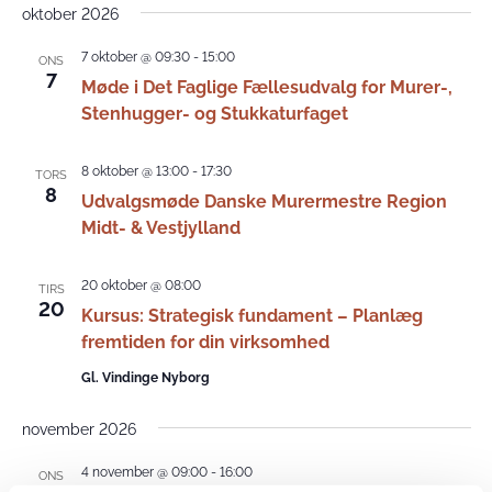
oktober 2026
7 oktober @ 09:30
-
15:00
ONS
7
Møde i Det Faglige Fællesudvalg for Murer-,
Stenhugger- og Stukkaturfaget
8 oktober @ 13:00
-
17:30
TORS
8
Udvalgsmøde Danske Murermestre Region
Midt- & Vestjylland
20 oktober @ 08:00
TIRS
20
Kursus: Strategisk fundament – Planlæg
fremtiden for din virksomhed
Gl. Vindinge Nyborg
november 2026
4 november @ 09:00
-
16:00
ONS