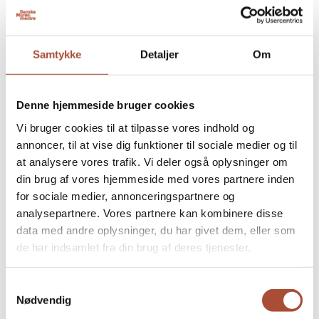
4
Kursus: Teamledelse – Skab sammenhold og
resultater
Gl. Vindinge Nyborg
Samtykke
Detaljer
Om
6 november @ 16:00
-
18:30
FRE
6
Udvalgsmøde Danske Murermestre Region
Denne hjemmeside bruger cookies
Sydjylland
Vi bruger cookies til at tilpasse vores indhold og
annoncer, til at vise dig funktioner til sociale medier og til
11 november @ 12:00
-
12 november @ 13:00
ONS
at analysere vores trafik. Vi deler også oplysninger om
11
Murerfagets faglærerkonference 2026
din brug af vores hjemmeside med vores partnere inden
for sociale medier, annonceringspartnere og
analysepartnere. Vores partnere kan kombinere disse
11 november @ 16:00
-
18:00
ONS
11
data med andre oplysninger, du har givet dem, eller som
Udvalgsmøde Danske Murermestre Region
de har indsamlet fra din brug af deres tjenester.
Hovedstaden
Samtykkevalg
25 november @ 16:00
-
18:00
ONS
Nødvendig
25
Møde i Danske Murermestre Regionsudvalg